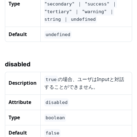
Type
"secondary" ｜ "success" ｜
"tertiary" ｜ "warning" ｜
string ｜ undefined
Default
undefined
disabled
の場合、ユーザはInputと対話
true
Description
することができません。
Attribute
disabled
Type
boolean
Default
false