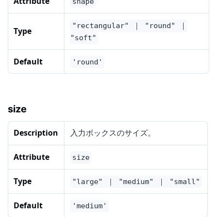
Attribute
shape
"rectangular" ｜ "round" ｜
Type
"soft"
Default
'round'
size
Description
入力ボックスのサイズ。
Attribute
size
Type
"large" ｜ "medium" ｜ "small"
Default
'medium'