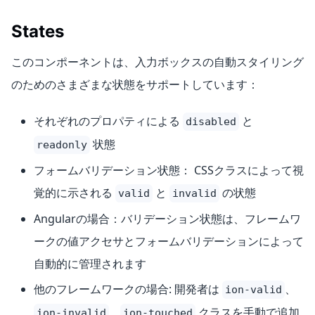
States
このコンポーネントは、入力ボックスの自動スタイリング
のためのさまざまな状態をサポートしています：
それぞれのプロパティによる
と
disabled
状態
readonly
フォームバリデーション状態： CSSクラスによって視
覚的に示される
と
の状態
valid
invalid
Angularの場合：バリデーション状態は、フレームワ
ークの値アクセサとフォームバリデーションによって
自動的に管理されます
他のフレームワークの場合: 開発者は
、
ion-valid
、
クラスを手動で追加
ion-invalid
ion-touched