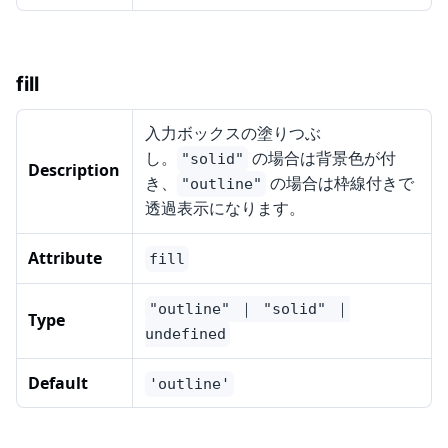
fill
入力ボックスの塗りつぶ
し。
の場合は背景色が付
"solid"
Description
き、
の場合は枠線付きで
"outline"
透過表示になります。
Attribute
fill
"outline" ｜ "solid" ｜
Type
undefined
Default
'outline'