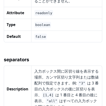
ることができません。
Attribute
readonly
Type
boolean
Default
false
separators
入力ボックス間に区切り線を表示する
場所。カンマ区切り文字列または数値
配列で指定できます。例:
は 3 番
"3"
Description
目の入力ボックスの後に区切りを表
示、
は 1 番目と 4 番目の後に
[1,4]
表示、
はすべての入力ボック
"all"