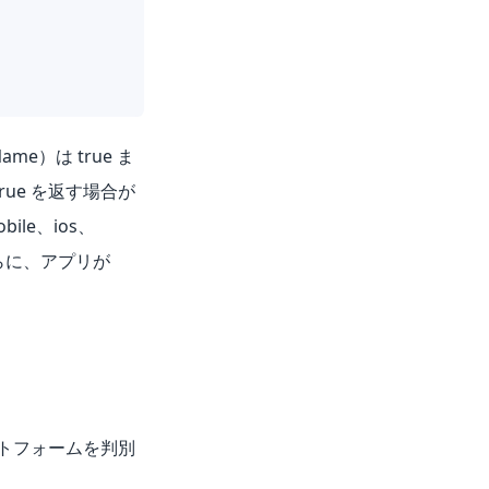
me）は true ま
rue を返す場合が
le、ios、
さらに、アプリが
トフォームを判別