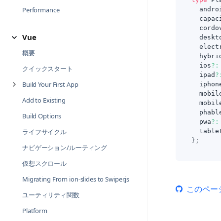
Performance
  andro
  capac
  cordo
Vue
  deskt
  elect
概要
  hybri
  ios
?
:
クイックスタート
  ipad
?
Build Your First App
  iphon
  mobil
Add to Existing
  mobil
  phabl
Build Options
  pwa
?
:
ライフサイクル
  table
}
;
ナビゲーション/ルーティング
仮想スクロール
Migrating From ion-slides to Swiper.js
このペー
ユーティリティ関数
Platform