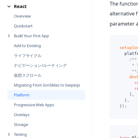
The function
React
alternative 
Overview
parameter a
Quickstart
Build Your First App
Add to Existing
setupIo
  platf
ライフサイクル
/**
ナビゲーション/ルーティング
     * 
     **
仮想スクロール
des
c
Migrating From IonSlides to Swiper.js
r
Platform
}
,
}
,
Progressive Web Apps
}
)
;
Overlays
Storage
Testing
type
Pl