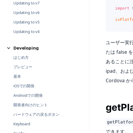
Updating to v7
import
Updating to v6
isPlatf
Updating to v5
Updating to v4
ユーザー実行し
Developing
たは fal
はじめ方
あることに注
プレビュー
ipad、およ
基本
Cordova
iOSでの開発
Androidでの開発
getPl
開発者向けのヒント
ハードウェアの戻るボタン
getPlatfo
Keyboard
できます。