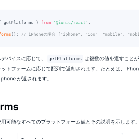
{
 getPlatforms 
}
from
'@ionic/react'
;
forms
(
)
;
// iPhoneの場合 ["iphone", "ios", "mobile", "m
るデバイスに応じて、
は複数の値を返すことが
getPlatforms
ットフォームに応じて配列で返却されます。たとえば、iPhone 
 iphone が返されます。
orms
使用可能なすべてのプラットフォーム値とその説明を示します