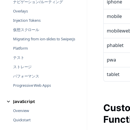
iphone
ナビゲーション/ルーティング
Overlays
mobile
Injection Tokens
仮想スクロール
mobilewe
Migrating from ion-slides to Swiper.js
phablet
Platform
テスト
pwa
ストレージ
tablet
パフォーマンス
Progressive Web Apps
JavaScript
Custo
Overview
Funct
Quickstart