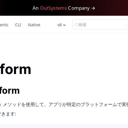
An
OutSystems
Company →
検索
ents
CLI
Native
v8
tform
tform
メソッドを使用して、アプリが特定のプラットフォームで実
m
きます: