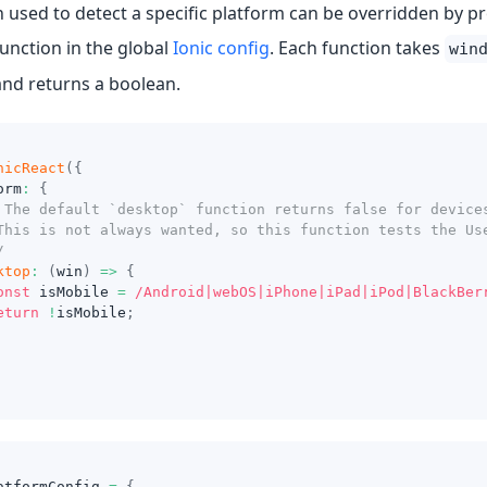
 used to detect a specific platform can be overridden by p
function in the global
Ionic config
. Each function takes
win
nd returns a boolean.
nicReact
(
{
orm
:
{
 The default `desktop` function returns false for device
This is not always wanted, so this function tests the Us
/
ktop
:
(
win
)
=>
{
onst
 isMobile 
=
/
Android
|
webOS
|
iPhone
|
iPad
|
iPod
|
BlackBer
eturn
!
isMobile
;
atformConfig
=
{