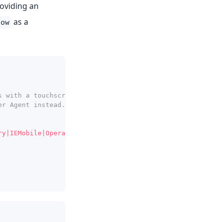
roviding an
as a
dow
s with a touchscreen.
er Agent instead.
ry
|
IEMobile
|
Opera Mini
/
i
.
test
(
win
.
navigator
.
userAgent
)
;