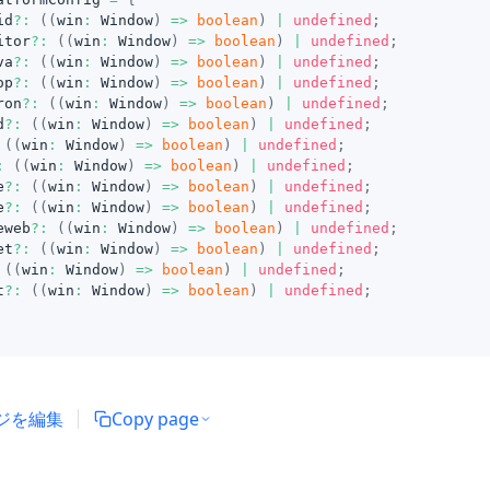
id
?
:
(
(
win
:
 Window
)
=>
boolean
)
|
undefined
;
itor
?
:
(
(
win
:
 Window
)
=>
boolean
)
|
undefined
;
va
?
:
(
(
win
:
 Window
)
=>
boolean
)
|
undefined
;
op
?
:
(
(
win
:
 Window
)
=>
boolean
)
|
undefined
;
ron
?
:
(
(
win
:
 Window
)
=>
boolean
)
|
undefined
;
d
?
:
(
(
win
:
 Window
)
=>
boolean
)
|
undefined
;
(
(
win
:
 Window
)
=>
boolean
)
|
undefined
;
:
(
(
win
:
 Window
)
=>
boolean
)
|
undefined
;
e
?
:
(
(
win
:
 Window
)
=>
boolean
)
|
undefined
;
e
?
:
(
(
win
:
 Window
)
=>
boolean
)
|
undefined
;
eweb
?
:
(
(
win
:
 Window
)
=>
boolean
)
|
undefined
;
et
?
:
(
(
win
:
 Window
)
=>
boolean
)
|
undefined
;
(
(
win
:
 Window
)
=>
boolean
)
|
undefined
;
t
?
:
(
(
win
:
 Window
)
=>
boolean
)
|
undefined
;
ジを編集
Copy page