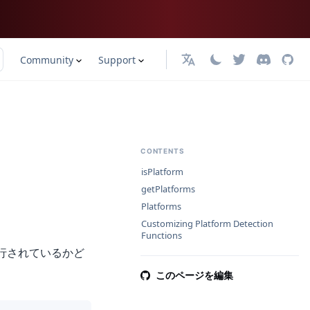
Community
Support
日本語
CONTENTS
isPlatform
getPlatforms
Platforms
Customizing Platform Detection
Functions
行されているかど
このページを編集