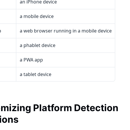
an iPhone device
a mobile device
b
a web browser running in a mobile device
a phablet device
a PWA app
a tablet device
mizing Platform Detection
ions