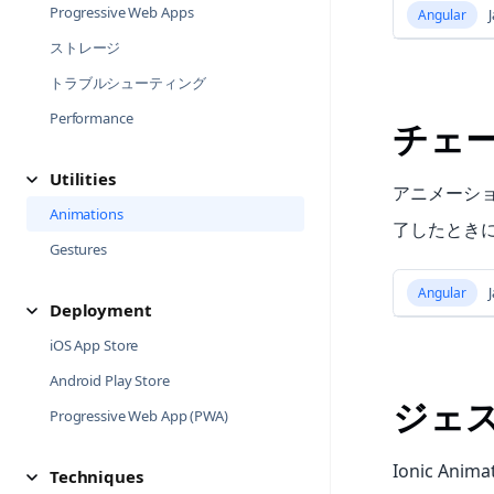
Progressive Web Apps
Angular
J
ストレージ
トラブルシューティング
Performance
チェ
Utilities
アニメーシ
Animations
了したときに解
Gestures
Angular
J
Deployment
iOS App Store
Android Play Store
ジェ
Progressive Web App (PWA)
Ionic Anim
Techniques