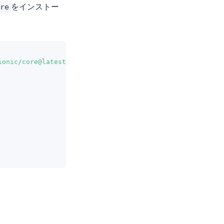
をインストー
re
ionic/core@latest/dist/esm/index.mjs'
;