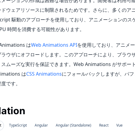
ニメーションの作成は困難な場合があります。開発者は利用可
ードウェアリソースに制限されるためです。さらに、多くのア
vaScript 駆動のアプローチを使用しており、アニメーションの
PU 時間を消費する可能性があります。
Animations は
Web Animations API
を使用しており、アニメー
ブラウザにオフロードします。このアプローチにより、ブラウ
スムーズな実行を保証できます。Web Animations がサポ
imations は
CSS Animations
にフォールバックしますが、パフ
程度です。
lation
t
TypeScript
Angular
Angular (Standalone)
React
Vue