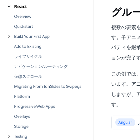
React
グル
Overview
Quickstart
複数の要素
Build Your First App
す。子アニメー
Add to Existing
パティを継
ライフサイクル
ョンが完了
ナビゲーション/ルーティング
この例では、
仮想スクロール
います。ア
Migrating From IonSlides to Swiper.js
しますが、
Platform
す。
Progressive Web Apps
Overlays
Angular
J
Storage
Testing