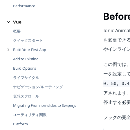
Performance
Befo
Vue
Ionic A
概要
を変更でき
クイックスタート
やインライ
Build Your First App
Add to Existing
この例では
Build Options
ーを設定し
ライフサイクル
0, 50, 0.4
ナビゲーション/ルーティング
アされます
仮想スクロール
停止する必
Migrating From ion-slides to Swiper.js
ユーティリティ関数
フックの完
Platform