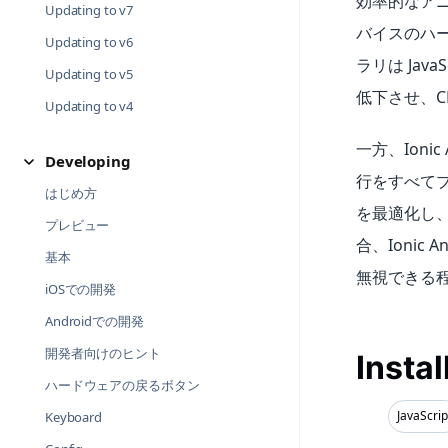
効率的なア
Updating to v7
バイスのハ
Updating to v6
ラリは Ja
Updating to v5
低下させ、C
Updating to v4
一方、Ionic 
Developing
行をすべて
はじめ方
を最適化し、
プレビュー
合、Ionic An
基本
無視できる
iOSでの開発
Androidでの開発
開発者向けのヒント
Instal
ハードウェアの戻るボタン
JavaScrip
Keyboard