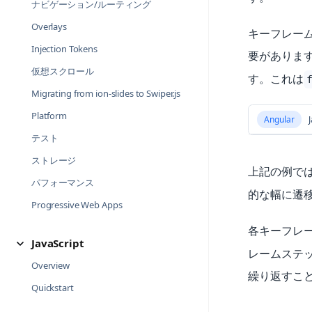
ナビゲーション/ルーティング
Overlays
キーフレーム
Injection Tokens
要がありま
仮想スクロール
す。これは
Migrating from ion-slides to Swiper.js
Platform
Angular
J
テスト
ストレージ
上記の例で
パフォーマンス
的な幅に遷
Progressive Web Apps
各キーフレ
JavaScript
レームステッ
Overview
繰り返すこ
Quickstart