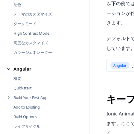
以下の例で
配色
ーションが作
テーマのカスタマイズ
きます。
ダークモード
High Contrast Mode
デフォルトでは、
高度なカスタマイズ
しています
カラージェネレーター
Angular
J
Angular
概要
Quickstart
キー
Build Your First App
Add to Existing
Ionic A
Build Options
ます。ここで
ライフサイクル
す。