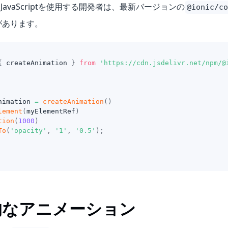
oreとJavaScriptを使用する開発者は、最新バージョンの
@ionic/co
があります。
{
 createAnimation 
}
from
'https://cdn.jsdelivr.net/npm/@
nimation 
=
createAnimation
(
)
lement
(
myElementRef
)
tion
(
1000
)
To
(
'opacity'
,
'1'
,
'0.5'
)
;
的なアニメーション