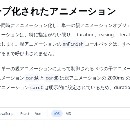
ープ化されたアニメーション
を同時にアニメーション化し、単一の親アニメーションオブジ
ションは、特に指定がない限り、duration、easing、iterat
承します。親アニメーションの
コールバックは、す
onFinish
するまで呼び出されません。
単一の親アニメーションによって制御される 3 つの子アニメ
ニメーション
と
は親アニメーションの 2000ms の d
cardA
cardB
アニメーション
は明示的に設定されているため、duration 
cardC
avaScript
React
Vue
iOS
MD