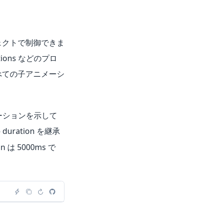
ェクトで制御できま
ions などのプロ
べての子アニメーシ
ーションを示して
uration を継承
は 5000ms で