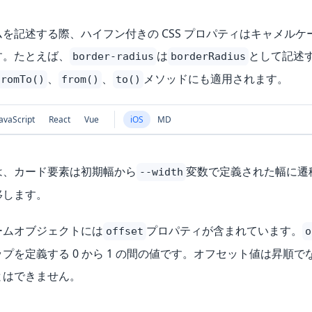
を記述する際、ハイフン付きの CSS プロパティはキャメルケ
す。たとえば、
は
として記述
border-radius
borderRadius
、
、
メソッドにも適用されます。
fromTo()
from()
to()
avaScript
React
Vue
iOS
MD
は、カード要素は初期幅から
変数で定義された幅に遷
--width
移します。
ームオブジェクトには
プロパティが含まれています。
offset
o
プを定義する 0 から 1 の間の値です。オフセット値は昇順
とはできません。