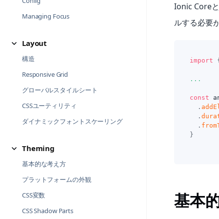
Config
Ionic C
Managing Focus
ルする必要
Layout
構造
import
Responsive Grid
...
グローバルスタイルシート
const
 a
CSSユーティリティ
.
addE
.
dura
ダイナミックフォントスケーリング
.
from
}
Theming
基本的な考え方
プラットフォームの外観
CSS変数
基本
CSS Shadow Parts