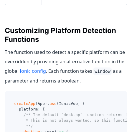
Customizing Platform Detection
Functions
The function used to detect a specific platform can be
overridden by providing an alternative function in the
global
Ionic config
. Each function takes
as a
window
parameter and returns a boolean.
createApp
(
App
)
.
use
(
IonicVue
,
{
  platform
:
{
/** The default `desktop` function returns fal
     * This is not always wanted, so this function
     **/
desktop
:
(
win
)
=>
{