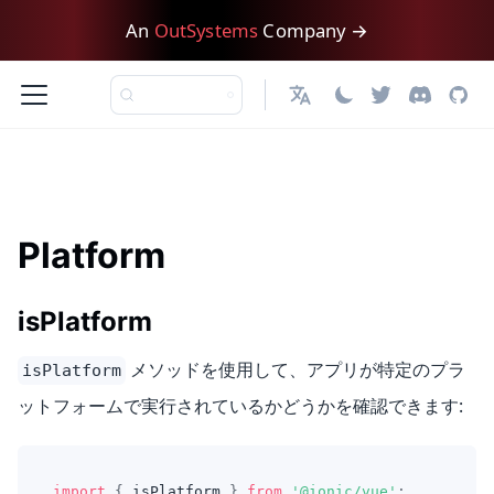
An
OutSystems
Company →
日本語
Platform
isPlatform
メソッドを使用して、アプリが特定のプラ
isPlatform
ットフォームで実行されているかどうかを確認できます:
import
{
 isPlatform 
}
from
'@ionic/vue'
;