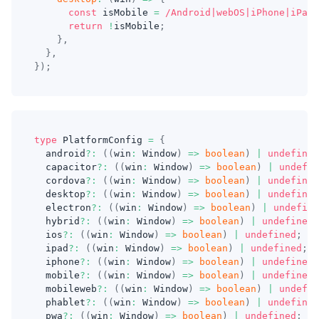
const
 isMobile 
=
/
Android
|
webOS
|
iPhone
|
iPad
|
return
!
isMobile
;
}
,
}
,
}
)
;
type
PlatformConfig
=
{
  android
?
:
(
(
win
:
 Window
)
=>
boolean
)
|
undefined
  capacitor
?
:
(
(
win
:
 Window
)
=>
boolean
)
|
undefin
  cordova
?
:
(
(
win
:
 Window
)
=>
boolean
)
|
undefined
  desktop
?
:
(
(
win
:
 Window
)
=>
boolean
)
|
undefined
  electron
?
:
(
(
win
:
 Window
)
=>
boolean
)
|
undefine
  hybrid
?
:
(
(
win
:
 Window
)
=>
boolean
)
|
undefined
;
  ios
?
:
(
(
win
:
 Window
)
=>
boolean
)
|
undefined
;
  ipad
?
:
(
(
win
:
 Window
)
=>
boolean
)
|
undefined
;
  iphone
?
:
(
(
win
:
 Window
)
=>
boolean
)
|
undefined
;
  mobile
?
:
(
(
win
:
 Window
)
=>
boolean
)
|
undefined
;
  mobileweb
?
:
(
(
win
:
 Window
)
=>
boolean
)
|
undefin
  phablet
?
:
(
(
win
:
 Window
)
=>
boolean
)
|
undefined
  pwa
?
:
(
(
win
:
 Window
)
=>
boolean
)
|
undefined
;