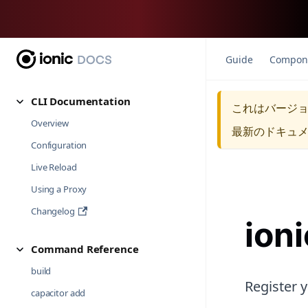
Guide
Compon
CLI Documentation
これはバージ
Overview
最新のドキュ
Configuration
Live Reload
Using a Proxy
Changelog
ioni
Command Reference
build
Register 
capacitor add