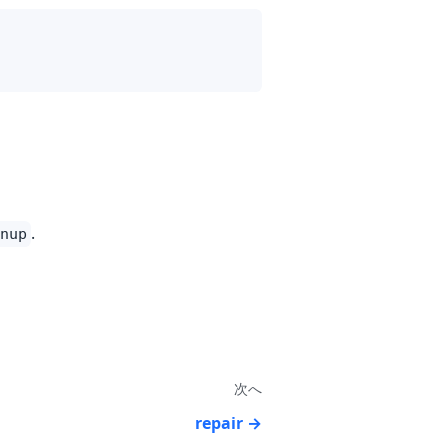
.
nup
次へ
repair