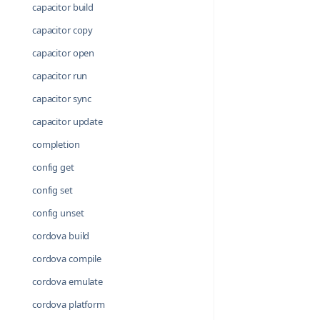
capacitor build
capacitor copy
capacitor open
capacitor run
capacitor sync
capacitor update
completion
config get
config set
config unset
cordova build
cordova compile
cordova emulate
cordova platform