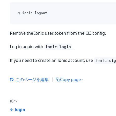
$ ionic logout
Remove the Ionic user token from the CLI config.
Log in again with
.
ionic login
If you need to create an Ionic account, use
ionic sig
このページを編集
Copy page
前へ
login