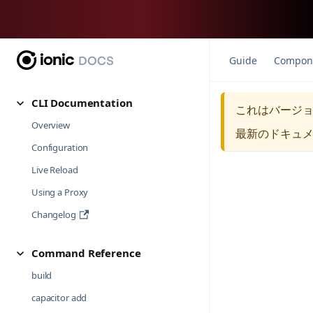
Guide
Compon
CLI Documentation
これはバージ
Overview
最新のドキュ
Configuration
Live Reload
Using a Proxy
Changelog
Command Reference
build
capacitor add