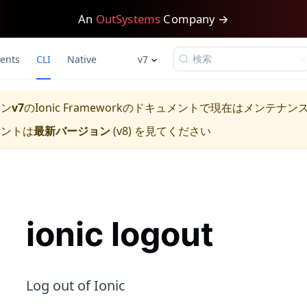
An
OutSystems
Company →
検索
ents
CLI
Native
v7
ョン
v7
の
Ionic Framework
のドキュメントで現在はメンテナン
メントは
最新バージョン
(
v8
) を見てください
ionic logout
Log out of Ionic