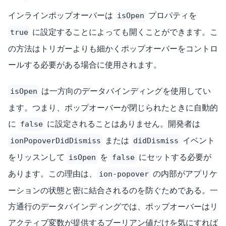
インラインポップオーバーは
プロパティを
isOpen
に設定することによっても開くことができます。こ
true
の方法はトリガーよりも細かくポップオーバーをコントロ
ールする必要がある場合に使用されます。
は一方向のデータバインディングを使用してい
isOpen
ます。つまり、ポップオーバーが閉じられたときに自動的
に
に設定されることはありません。開発者は
false
または
イベント
ionPopoverDidDismiss
didDismiss
をリッスンして
を
にセットする必要が
isOpen
false
あります。この理由は、
の内部がアプリケ
ion-popover
ーションの状態と密に結合されるのを防ぐためである。一
方通行のデータバインディングでは、ポップオーバーはリ
アクティブ変数が提供するブーリアン値だけを気にすれば