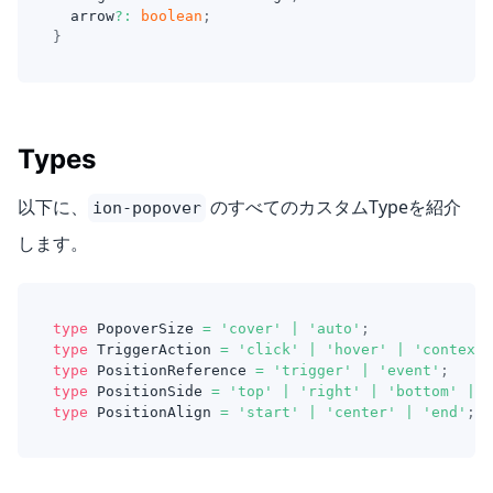
  arrow
?
:
boolean
;
}
Types
以下に、
のすべてのカスタムTypeを紹介
ion-popover
します。
type
PopoverSize
=
'cover'
|
'auto'
;
type
TriggerAction
=
'click'
|
'hover'
|
'context-
type
PositionReference
=
'trigger'
|
'event'
;
type
PositionSide
=
'top'
|
'right'
|
'bottom'
|
'
type
PositionAlign
=
'start'
|
'center'
|
'end'
;