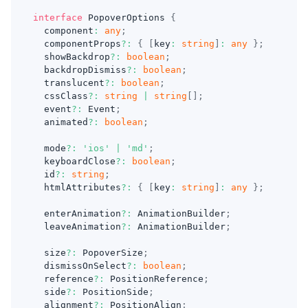
interface
PopoverOptions
{
  component
:
any
;
  componentProps
?
:
{
[
key
:
string
]
:
any
}
;
  showBackdrop
?
:
boolean
;
  backdropDismiss
?
:
boolean
;
  translucent
?
:
boolean
;
  cssClass
?
:
string
|
string
[
]
;
  event
?
:
 Event
;
  animated
?
:
boolean
;
  mode
?
:
'ios'
|
'md'
;
  keyboardClose
?
:
boolean
;
  id
?
:
string
;
  htmlAttributes
?
:
{
[
key
:
string
]
:
any
}
;
  enterAnimation
?
:
 AnimationBuilder
;
  leaveAnimation
?
:
 AnimationBuilder
;
  size
?
:
 PopoverSize
;
  dismissOnSelect
?
:
boolean
;
  reference
?
:
 PositionReference
;
  side
?
:
 PositionSide
;
  alignment
?
:
 PositionAlign
;