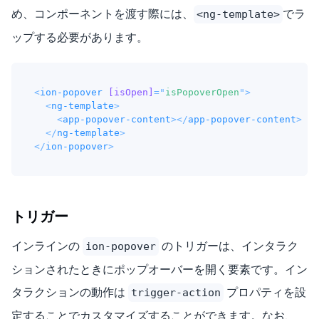
め、コンポーネントを渡す際には、
でラ
<ng-template>
ップする必要があります。
<
ion-popover
[isOpen]
=
"
isPopoverOpen
"
>
<
ng-template
>
<
app-popover-content
>
</
app-popover-content
>
</
ng-template
>
</
ion-popover
>
トリガー
インラインの
のトリガーは、インタラク
ion-popover
ションされたときにポップオーバーを開く要素です。イン
タラクションの動作は
プロパティを設
trigger-action
定することでカスタマイズすることができます。なお、