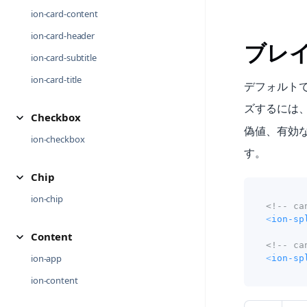
ion-card-content
ion-card-header
ブレ
ion-card-subtitle
ion-card-title
デフォルトで
ズするには
Checkbox
偽値、有効な
ion-checkbox
す。
Chip
ion-chip
<!-- ca
<
ion-sp
Content
<!-- ca
ion-app
<
ion-sp
ion-content