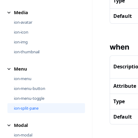
Type
Media
Default
ion-avatar
ion-icon
ion-img
when
ion-thumbnail
Descripti
Menu
ion-menu
Attribute
ion-menu-button
ion-menu-toggle
Type
ion-split-pane
Default
Modal
ion-modal