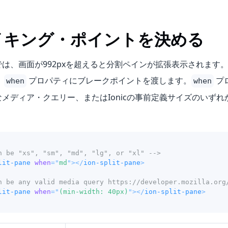
イキング・ポイントを決める
は、画面が992pxを超えると分割ペインが拡張表示されます
、
プロパティにブレークポイントを渡します。
プ
when
when
メディア・クエリー、またはIonicの事前定義サイズのいずれ
n be "xs", "sm", "md", "lg", or "xl" -->
lit-pane
when
=
"
md
"
>
</
ion-split-pane
>
n be any valid media query https://developer.mozilla.org
lit-pane
when
=
"
(min-width: 40px)
"
>
</
ion-split-pane
>