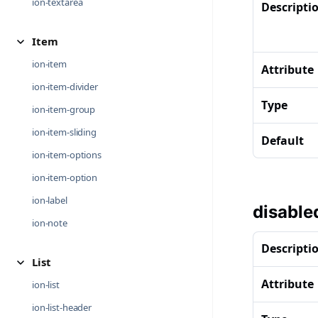
ion-textarea
Descripti
Item
ion-item
Attribute
ion-item-divider
Type
ion-item-group
ion-item-sliding
Default
ion-item-options
ion-item-option
ion-label
disable
ion-note
Descripti
List
Attribute
ion-list
ion-list-header