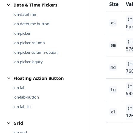
Size
Va
Date & Time Pickers
ion-datetime
(m
xs
ion-datetime-button
0p
ion-picker
(m
ion-picker-column
sm
57
ion-picker-column-option
ion-picker-legacy
(m
md
76
Floating Action Button
(m
ion-fab
lg
99
ion-fab-button
ion-fab-list
(m
xl
12
Grid
ion-grid