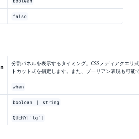
boolean
false
分割パネルを表示するタイミング。CSSメディアクエリ
on
トカット式を指定します。また、ブーリアン表現も可能
when
boolean ｜ string
QUERY['lg']