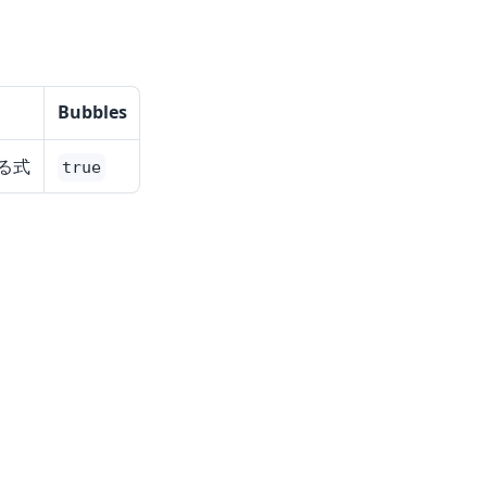
Bubbles
る式
true