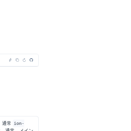
、通常
ion-
は、通常、メイン