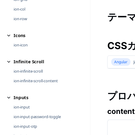
ion-col
テー
ion-row
Icons
CSS
ion-icon
Infinite Scroll
Angular
J
ion-infinite-scroll
ion-infinite-scroll-content
プロ
Inputs
ion-input
content
ion-input-password-toggle
ion-input-otp