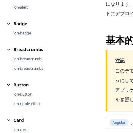
になります
ion-alert
トにデプロ
Badge
ion-badge
基本
Breadcrumbs
ion-breadcrumb
注記
ion-breadcrumbs
このデ
うにして
Button
アプリ
ion-button
を参照
ion-ripple-effect
Card
Angular
J
ion-card