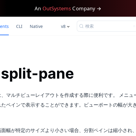
An
OutSystems
Company →
検索
ents
CLI
Native
v8
-split-pane
、マルチビューレイアウトを作成する際に便利です。 メニュー
れたペインで表示することができます。ビューポートの幅が大
。
画面幅が特定のサイズより小さい場合、分割ペインは縮小され