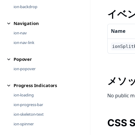
ion-backdrop
イベ
Navigation
Name
ion-nav
ion-nav-link
ionSplit
Popover
ion-popover
メソ
Progress Indicators
No public m
ion-loading
ion-progress-bar
ion-skeleton-text
CSS S
ion-spinner