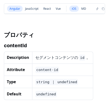
Angular
JavaScript
React
Vue
iOS
MD
プロパティ
contentId
Description
セグメントコンテンツの
。
id
Attribute
content-id
Type
string ｜ undefined
Default
undefined