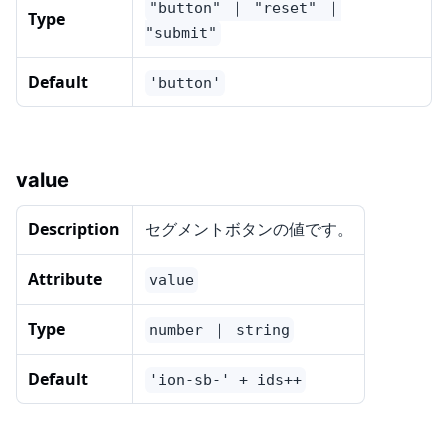
"button" ｜ "reset" ｜
Type
"submit"
Default
'button'
value
Description
セグメントボタンの値です。
Attribute
value
Type
number ｜ string
Default
'ion-sb-' + ids++