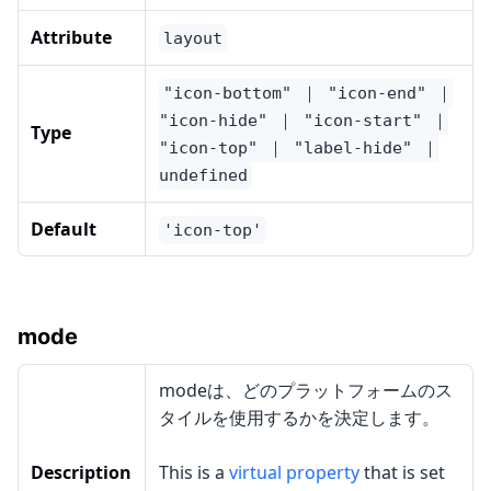
Attribute
layout
"icon-bottom" ｜ "icon-end" ｜
"icon-hide" ｜ "icon-start" ｜
Type
"icon-top" ｜ "label-hide" ｜
undefined
Default
'icon-top'
mode
modeは、どのプラットフォームのス
タイルを使用するかを決定します。
Description
This is a
virtual property
that is set