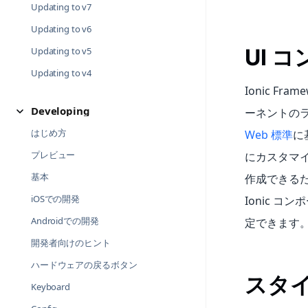
Updating to v7
Updating to v6
UI 
Updating to v5
Updating to v4
Ionic F
Developing
ーネントのライ
はじめ方
Web 標準
に
プレビュー
にカスタマ
基本
作成できる
iOSでの開発
Ionic 
Androidでの開発
定できます
開発者向けのヒント
ハードウェアの戻るボタン
スタ
Keyboard