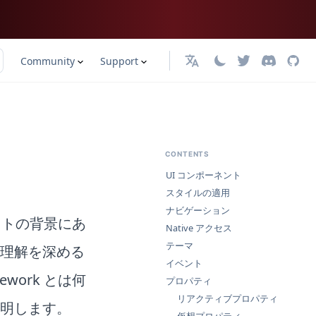
Community
Support
日本語
CONTENTS
UI コンポーネント
スタイルの適用
ナビゲーション
ェクトの背景にあ
Native アクセス
テーマ
理解を深める
イベント
work とは何
プロパティ
リアクティブプロパティ
明します。