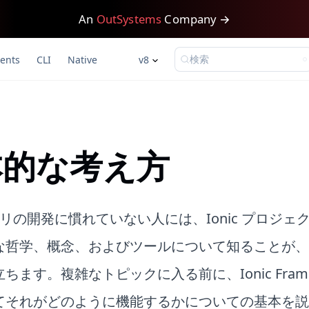
An
OutSystems
Company →
検索
ents
CLI
Native
v8
本的な考え方
 アプリの開発に慣れていない人には、Ionic プロジ
な哲学、概念、およびツールについて知ることが、
ちます。複雑なトピックに入る前に、Ionic Frame
てそれがどのように機能するかについての基本を説