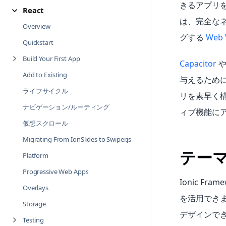
きるアプリを
React
は、完全なネ
Overview
グする
Web 
Quickstart
Build Your First App
Capacitor
Add to Existing
与えるため
ライフサイクル
リを素早く
ナビゲーション/ルーティング
ィブ機能に
仮想スクロール
Migrating From IonSlides to Swiper.js
テー
Platform
Progressive Web Apps
Ionic Fram
Overlays
を活用でき
Storage
デザインで
Testing