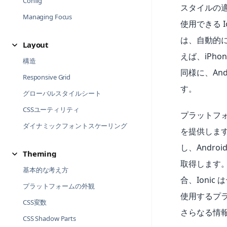
Config
スタイルの
Managing Focus
使用できる I
は、自動的
Layout
えば、iPhon
構造
同様に、And
Responsive Grid
す。
グローバルスタイルシート
CSSユーティリティ
プラットフ
ダイナミックフォントスケーリング
を提供します。A
し、Android
Theming
取得します。ブ
基本的な考え方
合、Ionic
プラットフォームの外観
使用するプ
CSS変数
さらなる情
CSS Shadow Parts