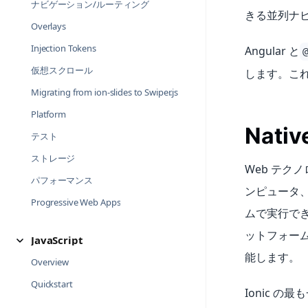
ナビゲーション/ルーティング
きる並列ナ
Overlays
Injection Tokens
Angular と
仮想スクロール
します。これは
Migrating from ion-slides to Swiper.js
Platform
Nati
テスト
ストレージ
Web テク
パフォーマンス
ンピュータ
Progressive Web Apps
ムで実行でき
ットフォーム
JavaScript
能します。
Overview
Quickstart
Ionic の