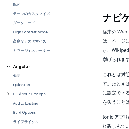
配色
テーマのカスタマイズ
ナビ
ダークモード
従来の We
High Contrast Mode
は、ページ
高度なカスタマイズ
が、Wiki
カラージェネレーター
挙げられま
Angular
これとは対
概要
す。たとえ
Quickstart
に設定でき
Build Your First App
を失うこと
Add to Existing
Build Options
Ionic 
ライフサイクル
れ親しんで