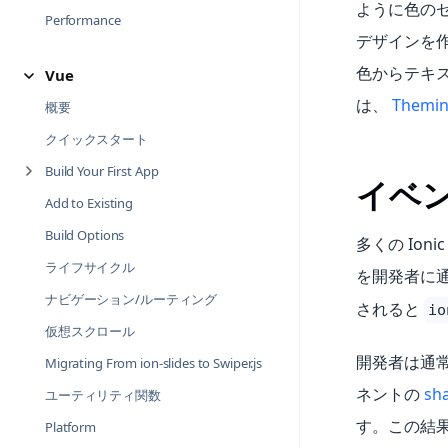
ように色の
Performance
デザインを
色からテキ
Vue
は、
Themi
概要
クイックスタート
Build Your First App
イベ
Add to Existing
Build Options
多くの Ion
ライフサイクル
を開発者に
ナビゲーション/ルーティング
されると
io
仮想スクロール
開発者は通常
Migrating From ion-slides to Swiper.js
ネントの
sh
ユーティリティ関数
す。この結果
Platform