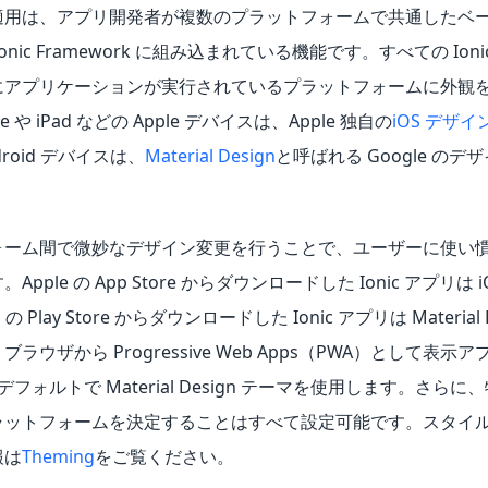
適用は、アプリ開発者が複数のプラットフォームで共通したベ
onic Framework に組み込まれている機能です。すべての Ion
にアプリケーションが実行されているプラットフォームに外観
e や iPad などの Apple デバイスは、Apple 独自の
iOS デザイ
roid デバイスは、
Material Design
と呼ばれる Google の
ォーム間で微妙なデザイン変更を行うことで、ユーザーに使い慣
pple の App Store からダウンロードした Ionic アプリは
 の Play Store からダウンロードした Ionic アプリは Material
ラウザから Progressive Web Apps（PWA）として表
 はデフォルトで Material Design テーマを使用します。さ
ラットフォームを決定することはすべて設定可能です。スタイ
報は
Theming
をご覧ください。