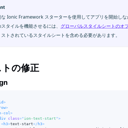
nt
な Ionic Framework スターターを使用してアプリを開始
のスタイルを機能させるには、
グローバルスタイルシートのオ
リストされているスタイルシートを含める必要があります。
ストの修正
ign
id
>
row
>
n-col
>
div
class
=
"
ion-text-start
"
>
<
h3
>
text-start
</
h3
>