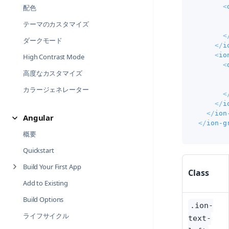
<
配色
テーマのカスタマイズ
       
<
ダークモード
</
i
<
io
High Contrast Mode
<
高度なカスタマイズ
       
カラージェネレーター
<
</
i
</
ion
Angular
</
ion-g
概要
Quickstart
Build Your First App
Class
Add to Existing
Build Options
.ion-
ライフサイクル
text-