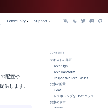
Community
Support
日本語
CONTENTS
テキストの修正
Text Align
Text Transform
要素の配置や
Responsive Text Classes
要素の配置
性を提供します。
Float
レスポンシブな Float クラス
要素の表示