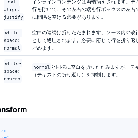
インラインコンテンツは両端揃えされます。テ
text-
行を除いて、その左右の端を行ボックスの左右
align:
に間隔を空ける必要があります。
justify
空白の連続は折りたたまれます。ソース内の改
white-
として処理されます。必要に応じて行を折り返
space:
埋めます。
normal
white-
と同様に空白を折りたたみますが、テ
normal
space:
（テキストの折り返し）を抑制します。
nowrap
ansform
id
>
row
>