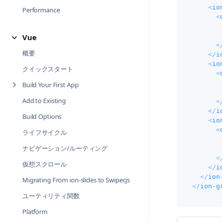
<
io
Performance
<
       
Vue
<
概要
</
i
<
io
クイックスタート
<
Build Your First App
       
Add to Existing
<
</
i
Build Options
<
io
<
ライフサイクル
ナビゲーション/ルーティング
       
<
仮想スクロール
</
i
</
ion
Migrating From ion-slides to Swiper.js
</
ion-g
ユーティリティ関数
Platform