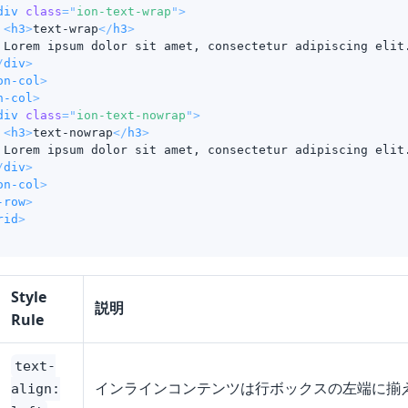
div
class
=
"
ion-text-wrap
"
>
<
h3
>
text-wrap
</
h3
>
 Lorem ipsum dolor sit amet, consectetur adipiscing elit
/
div
>
on-col
>
n-col
>
div
class
=
"
ion-text-nowrap
"
>
<
h3
>
text-nowrap
</
h3
>
 Lorem ipsum dolor sit amet, consectetur adipiscing elit
/
div
>
on-col
>
-row
>
rid
>
Style
説明
Rule
text-
インラインコンテンツは行ボックスの左端に揃
align: