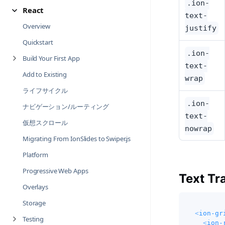
.ion-
React
text-
Overview
justify
Quickstart
.ion-
Build Your First App
text-
Add to Existing
wrap
ライフサイクル
.ion-
ナビゲーション/ルーティング
text-
仮想スクロール
nowrap
Migrating From IonSlides to Swiper.js
Platform
Progressive Web Apps
Text Tr
Overlays
Storage
<
ion-gr
Testing
<
ion-