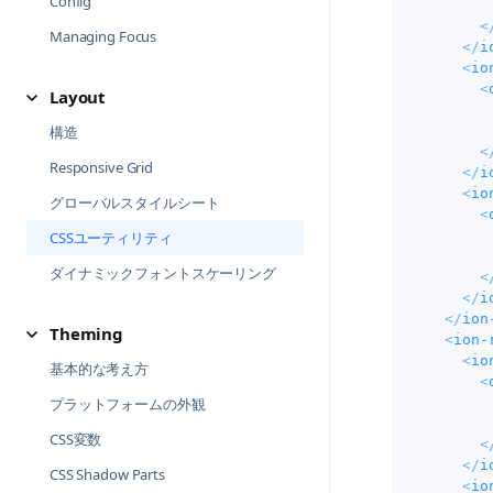
Config
       
<
Managing Focus
</
i
<
io
<
Layout
       
構造
<
Responsive Grid
</
i
<
io
グローバルスタイルシート
<
CSSユーティリティ
       
ダイナミックフォントスケーリング
<
</
i
</
ion
Theming
<
ion-
<
io
基本的な考え方
<
プラットフォームの外観
       
CSS変数
<
</
i
CSS Shadow Parts
<
io