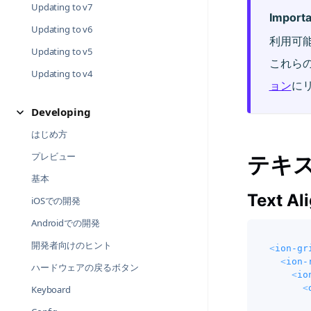
Updating to v7
Importa
Updating to v6
利用可能
Updating to v5
これら
Updating to v4
ョン
に
Developing
はじめ方
プレビュー
テキ
基本
Text Al
iOSでの開発
Androidでの開発
開発者向けのヒント
<
ion-gr
<
ion-
ハードウェアの戻るボタン
<
io
<
Keyboard