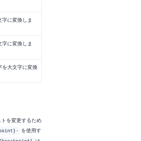
文字に変換しま
文字に変換しま
字を大文字に変換
ストを変更するため
を使用す
point}-
は
{breakpoint}