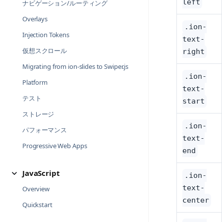
left
ナビゲーション/ルーティング
Overlays
.ion-
Injection Tokens
text-
仮想スクロール
right
Migrating from ion-slides to Swiper.js
.ion-
Platform
text-
テスト
start
ストレージ
.ion-
パフォーマンス
text-
Progressive Web Apps
end
JavaScript
.ion-
text-
Overview
center
Quickstart