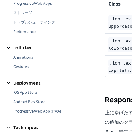
Class
Progressive Web Apps
ストレージ
.ion-tex
トラブルシューティング
uppercas
Performance
.ion-tex
Utilities
lowercas
Animations
.ion-tex
Gestures
capitali
Deployment
iOS App Store
Respons
Android Play Store
Progressive Web App (PWA)
上に挙げた
の追加のク
Techniques
ると、特定