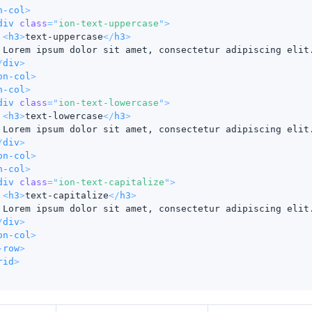
n-col
>
div
class
=
"
ion-text-uppercase
"
>
<
h3
>
text-uppercase
</
h3
>
 Lorem ipsum dolor sit amet, consectetur adipiscing elit
/
div
>
on-col
>
n-col
>
div
class
=
"
ion-text-lowercase
"
>
<
h3
>
text-lowercase
</
h3
>
 Lorem ipsum dolor sit amet, consectetur adipiscing elit
/
div
>
on-col
>
n-col
>
div
class
=
"
ion-text-capitalize
"
>
<
h3
>
text-capitalize
</
h3
>
 Lorem ipsum dolor sit amet, consectetur adipiscing elit
/
div
>
on-col
>
-row
>
rid
>