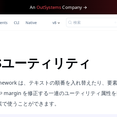
An
OutSystems
Company →
検索
ents
CLI
Native
v8
Sユーティリティ
 Framework は、テキストの順番を入れ替えたり、
ng や margin を修正する一連のユーティリティ属
素で使うことができます。