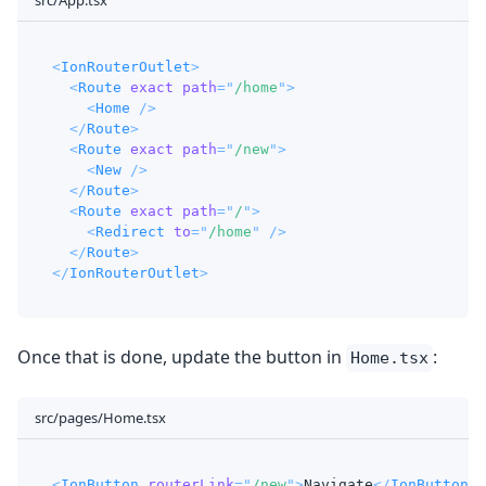
<
IonRouterOutlet
>
<
Route
exact
path
=
"
/home
"
>
<
Home
/>
</
Route
>
<
Route
exact
path
=
"
/new
"
>
<
New
/>
</
Route
>
<
Route
exact
path
=
"
/
"
>
<
Redirect
to
=
"
/home
"
/>
</
Route
>
</
IonRouterOutlet
>
Once that is done, update the button in
:
Home.tsx
src/pages/Home.tsx
<
IonButton
routerLink
=
"
/new
"
>
Navigate
</
IonButton
>