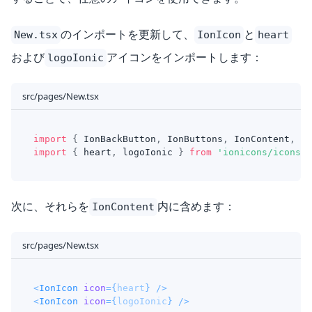
のインポートを更新して、
と
New.tsx
IonIcon
heart
および
アイコンをインポートします：
logoIonic
src/pages/New.tsx
import
{
IonBackButton
,
IonButtons
,
IonContent
,
Io
import
{
 heart
,
 logoIonic 
}
from
'ionicons/icons'
;
次に、それらを
内に含めます：
IonContent
src/pages/New.tsx
<
IonIcon
icon
=
{
heart
}
/>
<
IonIcon
icon
=
{
logoIonic
}
/>