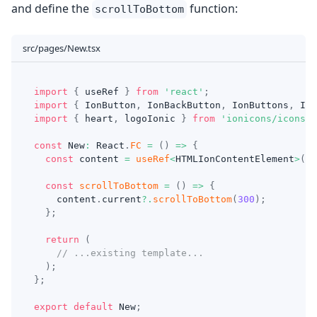
and define the
function:
scrollToBottom
src/pages/New.tsx
import
{
 useRef 
}
from
'react'
;
import
{
IonButton
,
IonBackButton
,
IonButtons
,
Ion
import
{
 heart
,
 logoIonic 
}
from
'ionicons/icons'
;
const
New
:
React
.
FC
=
(
)
=>
{
const
 content 
=
useRef
<
HTMLIonContentElement
>
(
nu
const
scrollToBottom
=
(
)
=>
{
    content
.
current
?.
scrollToBottom
(
300
)
;
}
;
return
(
// ...existing template...
)
;
}
;
export
default
New
;