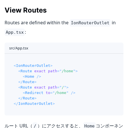
View Routes
Routes are defined within the
in
IonRouterOutlet
:
App.tsx
src/App.tsx
<
IonRouterOutlet
>
<
Route
exact
path
=
"
/home
"
>
<
Home
/>
</
Route
>
<
Route
exact
path
=
"
/
"
>
<
Redirect
to
=
"
/home
"
/>
</
Route
>
</
IonRouterOutlet
>
ルート URL（
）にアクセスすると、
コンポーネン
/
Home