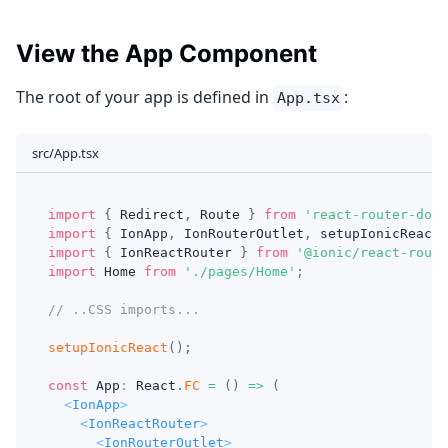
View the App Component
The root of your app is defined in
:
App.tsx
src/App.tsx
import
{
Redirect
,
Route
}
from
'react-router-dom'
import
{
IonApp
,
IonRouterOutlet
,
 setupIonicReact 
import
{
IonReactRouter
}
from
'@ionic/react-route
import
Home
from
'./pages/Home'
;
// ..CSS imports...
setupIonicReact
(
)
;
const
App
:
React
.
FC
=
(
)
=>
(
<
IonApp
>
<
IonReactRouter
>
<
IonRouterOutlet
>