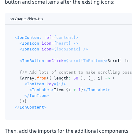
button and some items after the existing icons:
src/pages/New.tsx
<
IonContent
ref
=
{
content
}
>
<
IonIcon
icon
=
{
heart
}
/>
<
IonIcon
icon
=
{
logoIonic
}
/>
<
IonButton
onClick
=
{
scrollToBottom
}
>
Scroll to Bo
{
/* Add lots of content to make scrolling possib
{
Array
.
from
(
{
 length
:
50
}
,
(
_
,
 i
)
=>
(
<
IonItem
key
=
{
i
}
>
<
IonLabel
>
Item 
{
i 
+
1
}
</
IonLabel
>
</
IonItem
>
)
)
}
</
IonContent
>
Then, add the imports for the additional components