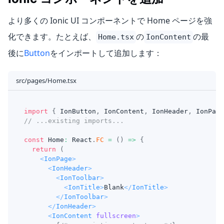
より多くの Ionic UI コンポーネントで Home ページを強
化できます。たとえば、
の
の最
Home.tsx
IonContent
後に
Button
をインポートして追加します：
src/pages/Home.tsx
import
{
IonButton
,
IonContent
,
IonHeader
,
IonPage
// ...existing imports...
const
Home
:
React
.
FC
=
(
)
=>
{
return
(
<
IonPage
>
<
IonHeader
>
<
IonToolbar
>
<
IonTitle
>
Blank
</
IonTitle
>
</
IonToolbar
>
</
IonHeader
>
<
IonContent
fullscreen
>