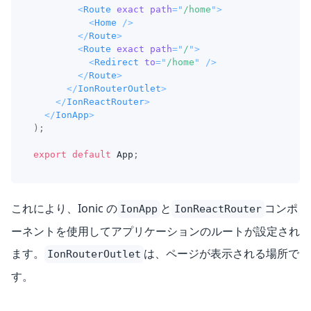
<
Route
exact
path
=
"
/home
"
>
<
Home
/>
</
Route
>
<
Route
exact
path
=
"
/
"
>
<
Redirect
to
=
"
/home
"
/>
</
Route
>
</
IonRouterOutlet
>
</
IonReactRouter
>
</
IonApp
>
)
;
export
default
App
;
これにより、Ionic の
と
コンポ
IonApp
IonReactRouter
ーネントを使用してアプリケーションのルートが設定され
ます。
は、ページが表示される場所で
IonRouterOutlet
す。