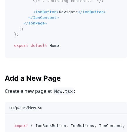
{
/* ...existing content... */
}
<
IonButton
>
Navigate
</
IonButton
>
</
IonContent
>
</
IonPage
>
)
;
}
;
export
default
Home
;
Add a New Page
Create a new page at
:
New.tsx
src/pages/New.tsx
import
{
IonBackButton
,
IonButtons
,
IonContent
,
Io