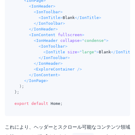
<
IonPage
>
<
IonHeader
>
<
IonToolbar
>
<
IonTitle
>
Blank
</
IonTitle
>
</
IonToolbar
>
</
IonHeader
>
<
IonContent
fullscreen
>
<
IonHeader
collapse
=
"
condense
"
>
<
IonToolbar
>
<
IonTitle
size
=
"
large
"
>
Blank
</
IonTitle
</
IonToolbar
>
</
IonHeader
>
<
ExploreContainer
/>
</
IonContent
>
</
IonPage
>
)
;
}
;
export
default
Home
;
これにより、ヘッダーとスクロール可能なコンテンツ領域