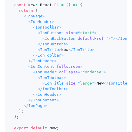
const
New
:
React
.
FC
=
(
)
=>
{
return
(
<
IonPage
>
<
IonHeader
>
<
IonToolbar
>
<
IonButtons
slot
=
"
start
"
>
<
IonBackButton
defaultHref
=
"
/
"
>
</
IonBa
</
IonButtons
>
<
IonTitle
>
New
</
IonTitle
>
</
IonToolbar
>
</
IonHeader
>
<
IonContent
fullscreen
>
<
IonHeader
collapse
=
"
condense
"
>
<
IonToolbar
>
<
IonTitle
size
=
"
large
"
>
New
</
IonTitle
>
</
IonToolbar
>
</
IonHeader
>
</
IonContent
>
</
IonPage
>
)
;
}
;
export
default
New
;