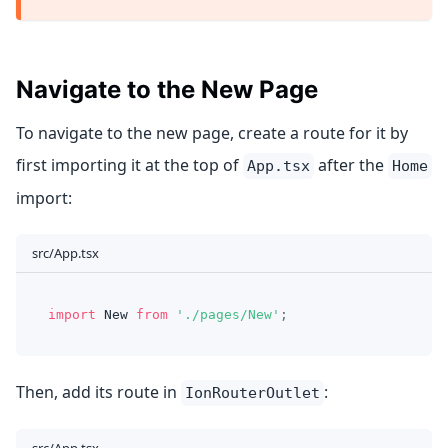
Navigate to the New Page
To navigate to the new page, create a route for it by
first importing it at the top of
after the
App.tsx
Home
import:
src/App.tsx
import
New
from
'./pages/New'
;
Then, add its route in
:
IonRouterOutlet
src/App.tsx