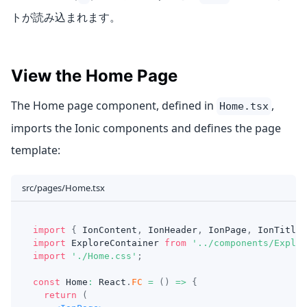
トが読み込まれます。
View the Home Page
The Home page component, defined in
,
Home.tsx
imports the Ionic components and defines the page
template:
src/pages/Home.tsx
import
{
IonContent
,
IonHeader
,
IonPage
,
IonTitle
,
import
ExploreContainer
from
'../components/Explor
import
'./Home.css'
;
const
Home
:
React
.
FC
=
(
)
=>
{
return
(